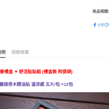
2.付款方
貨到付款
流程，驗
商品相關分
完成交易
3.實際核
✦ 心意禮盒
4.訂單成
運送方式
分享
消。如遇
卡卡舒緩
無法說明
全家取貨
【繳款方
免運費
1.分期款
醒簡訊。
2.透過簡
付款後全
說明
相關推薦
帳／街口支
免運費
【注意事
萊爾富取
1.本服務
用戶於交
免運費
✦
(禮盒裝 附提袋)
春禮盒
舒活貼貼組
款買賣價
2.基於同
付款後萊
資料（包
藤接骨木精油貼 溫涼感 五片/包 ×12包
免運費
用，由本
3.完整用
7-11取貨
免運費