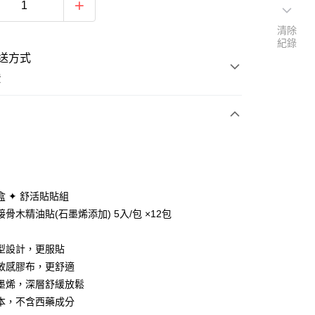
清除
紀錄
送方式
費
次付款
付款
盒 ✦ 舒活貼貼組
骨木精油貼(石墨烯添加) 5入/包 ×12包
型設計，更服貼
敏感膠布，更舒適
分期
墨烯，深層舒緩放鬆
你分期使用說明】
本，不含西藥成分
由台灣大哥大提供，台灣大哥大用戶可立即使用無須另外申請。