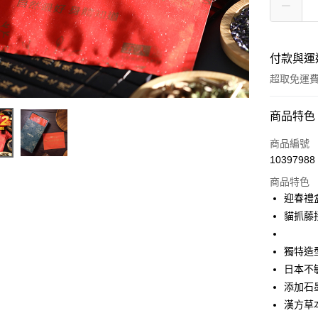
付款與運
超取免運
付款方式
商品特色
信用卡一
商品編號
10397988
超商取貨
商品特色
LINE Pay
迎春禮
貓抓藤接
Apple Pay
悠遊付
獨特造
日本不
大哥付你
添加石
相關說明
【大哥付
漢方草
ATM付款
1.本服務