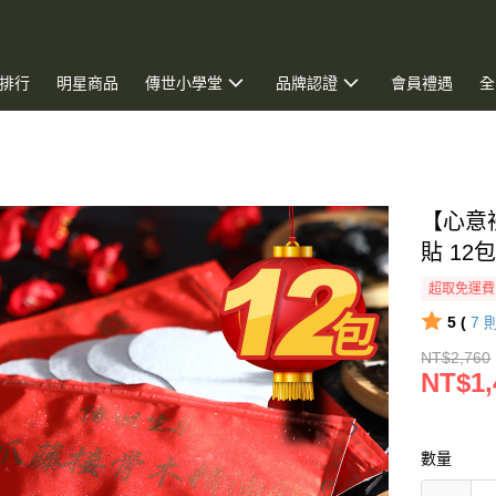
排行
明星商品
傳世小學堂
品牌認證
會員禮遇
全
【心意
貼 12包
超取免運費
5 (
7
NT$2,760
NT$1,
數量