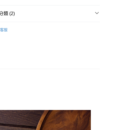
式選擇「大哥付你分期」，訂單成立後會自動跳轉到大哥付的交易
證手機門號後，選擇欲分期的期數、繳款截止日，確認付款後即
類 (2)
。
准額度、可分期數及費用金額請依後續交易確認頁面所載為準。
 ✦
立30分鐘內，如未前往確認交易或遇審核未通過，訂單將自動取
客服
「轉專審核」未通過狀況，表示未達大哥付你分期系統評分，恕
評估內容。
付款
式說明】
項不併入電信帳單，「大哥付你分期」於每月結算日後寄送繳費提
訊連結打開帳單後，可選擇「超商條碼／台灣大直營門市／銀行轉
家取貨
付／iPASS MONEY」等通路繳費。
項】
貨付款
係由「台灣大哥大股份有限公司」（以下簡稱本公司）所提供，讓
易時，得透過本服務購買商品或服務，並由商店將買賣／分期付
金債權讓與本公司後，依約使用本公司帳單繳交帳款。
意付款使用「大哥付你分期」之契約關係目的，商店將以您的個人
爾富取貨
含姓名、電話或地址）提供予台灣大哥大進項蒐集、處理及利
公司與您本人進行分期帳單所需資料之確認、核對及更正。
戶服務條款，請詳閱以下連結：
https://oppay.tw/userRule
付款