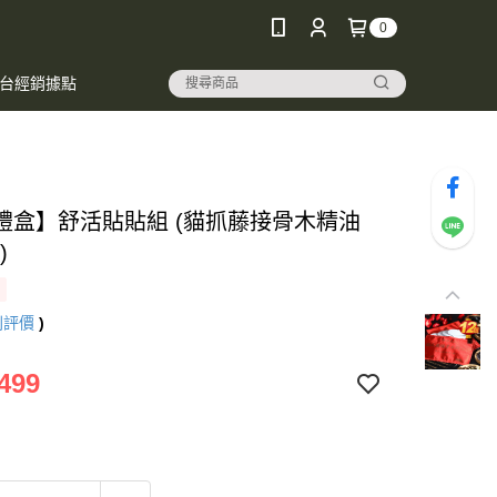
0
台經銷據點
禮盒】舒活貼貼組 (貓抓藤接骨木精油
)
則評價
)
499