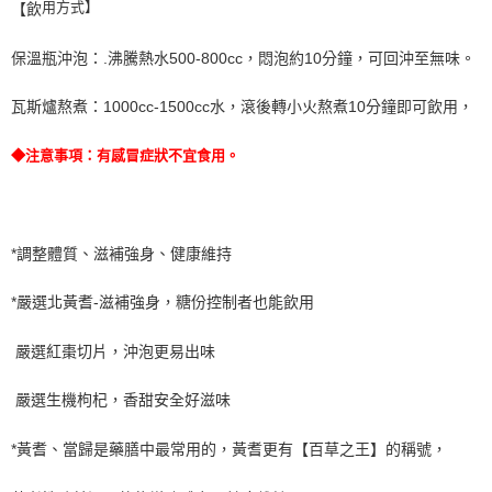
用方式】
【飲
保溫瓶沖泡：.沸騰熱水500-800cc，悶泡約10分鐘，可回沖至無味。
瓦斯爐熬煮：1000cc-1500cc水，滾後轉小火熬煮10分鐘即可飲用，
◆注意事項：有感冒症狀不宜食用。
*調整體質、滋補強身、健康維持
*嚴選北黃耆-滋補強身，糖份控制者也能飲用
嚴選紅棗切片，沖泡更易出味
嚴選生機枸杞，香甜安全好滋味
*黃耆、當歸是藥膳中最常用的，黃耆更有【百草之王】的稱號，