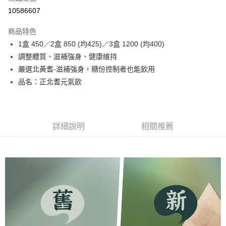
超商取貨付款
10586607
LINE Pay
商品特色
Apple Pay
1盒 450／2盒 850 (均425)／3盒 1200 (均400)
調整體質、滋補強身、健康維持
悠遊付
嚴選北黃耆-滋補強身，糖份控制者也能飲用
大哥付你分期
品名：正北耆元氣飲
相關說明
【大哥付你分期使用說明】
ATM付款
1.本服務由台灣大哥大提供，台灣大哥大用戶可立即使用無須另外申請。
2.付款方式選擇「大哥付你分期」，訂單成立後會自動跳轉到大哥付的交易
詳細說明
相關推薦
貨到付款
流程，驗證手機門號後，選擇欲分期的期數、繳款截止日，確認付款後即完
成交易。
3.實際核准額度、可分期數及費用金額請依後續交易確認頁面所載為準。
運送方式
4.訂單成立30分鐘內，如未前往確認交易或遇審核未通過，訂單將自動取
消。如遇「轉專審核」未通過狀況，表示未達大哥付你分期系統評分，恕無
全家取貨付款
法說明評估內容。
免運費
【繳款方式說明】
1.分期款項不併入電信帳單，「大哥付你分期」於每月結算日後寄送繳費提
付款後全家取貨
醒簡訊。
2.透過簡訊連結打開帳單後，可選擇「超商條碼／台灣大直營門市／銀行轉
免運費
帳／街口支付／iPASS MONEY」等通路繳費。