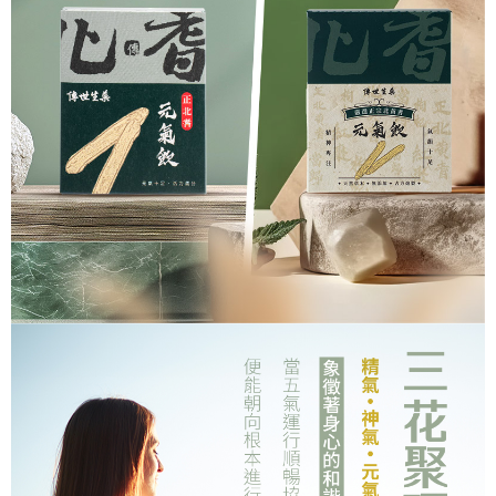
萊爾富取貨付款
【注意事項】
免運費
1.本服務係由「台灣大哥大股份有限公司」（以下簡稱本公司）所提供，讓
用戶於交易時，得透過本服務購買商品或服務，並由商店將買賣／分期付款
買賣價金債權讓與本公司後，依約使用本公司帳單繳交帳款。
付款後萊爾富取貨
2.基於同意付款使用「大哥付你分期」之契約關係目的，商店將以您的個人
免運費
資料（包含姓名、電話或地址）提供予台灣大哥大進項蒐集、處理及利用，
由本公司與您本人進行分期帳單所需資料之確認、核對及更正。
7-11取貨付款
3.完整用戶服務條款，請詳閱以下連結：
https://oppay.tw/userRule
免運費
付款後7-11取貨
免運費
宅配
免運費
貨到付款
免運費