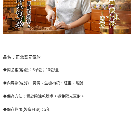
品名：正北耆元氣飲
◆商品重(容)量：6g/包；10包/盒
◆內容物(成分)：黃耆、生機枸杞、紅棗、當歸
◆保存方法：置於陰涼乾燥處，避免陽光直射。
◆保存期限(製造日期)：2年