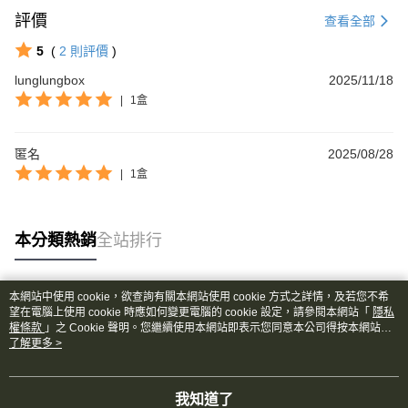
評價
查看全部
5
(
2
則評價
)
lunglungbox
2025/11/18
|
1盒
匿名
2025/08/28
|
1盒
本分類熱銷
全站排行
本網站中使用 cookie，欲查詢有關本網站使用 cookie 方式之詳情，及若您不希
熱門標籤
望在電腦上使用 cookie 時應如何變更電腦的 cookie 設定，請參閱本網站「
隱私
權條款
」之 Cookie 聲明。您繼續使用本網站即表示您同意本公司得按本網站使
用條款之 Cookie 聲明使用 cookie。
了解更多 >
我知道了