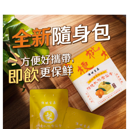
免運費
帳／街口支付／iPASS MONEY」等通路繳費。
萊爾富取貨付款
【注意事項】
免運費
1.本服務係由「台灣大哥大股份有限公司」（以下簡稱本公司）所提供，讓
用戶於交易時，得透過本服務購買商品或服務，並由商店將買賣／分期付款
買賣價金債權讓與本公司後，依約使用本公司帳單繳交帳款。
付款後萊爾富取貨
2.基於同意付款使用「大哥付你分期」之契約關係目的，商店將以您的個人
免運費
資料（包含姓名、電話或地址）提供予台灣大哥大進項蒐集、處理及利用，
由本公司與您本人進行分期帳單所需資料之確認、核對及更正。
7-11取貨付款
3.完整用戶服務條款，請詳閱以下連結：
https://oppay.tw/userRule
免運費
付款後7-11取貨
免運費
宅配
免運費
貨到付款
免運費