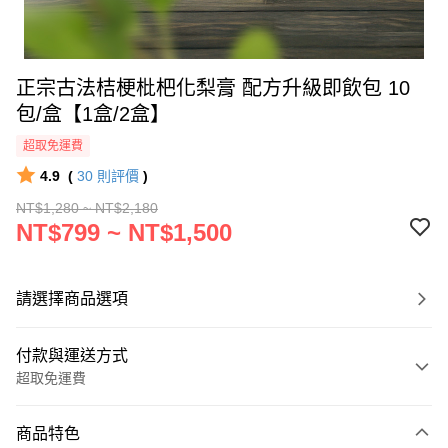
正宗古法桔梗枇杷化梨膏 配方升級即飲包 10
包/盒【1盒/2盒】
超取免運費
4.9
(
30
則評價
)
NT$1,280 ~ NT$2,180
NT$799 ~ NT$1,500
請選擇商品選項
付款與運送方式
超取免運費
付款方式
商品特色
信用卡一次付款