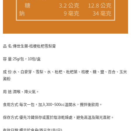
品 名:傳世生藥-桔梗枇杷雪梨膏
容 量:25g/包，10包/盒
成 份:水、白麥芽、雪梨、水、枇杷、枇杷葉、桔梗、糖、鹽、百合、玉米
澱粉
用 途:潤喉、降火氣。
食用方式:每次一包，加入300~500cc溫開水，攪拌後飲用。
保存方式:優先冷藏保存或置於陰涼乾燥處，避免高溫及陽光直射。
有效日期:標示於盒身(西元年/月/日)