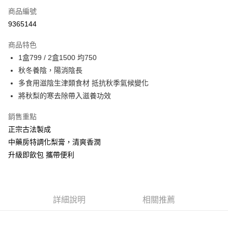
商品編號
超商取貨付款
9365144
LINE Pay
商品特色
Apple Pay
1盒799 / 2盒1500 均750
秋冬養陰，陽消陰長
悠遊付
多食用滋陰生津類食材 抵抗秋季氣候變化
大哥付你分期
將秋梨的寒去除帶入滋養功效
相關說明
銷售重點
【大哥付你分期使用說明】
ATM付款
1.本服務由台灣大哥大提供，台灣大哥大用戶可立即使用無須另外申請。
正宗古法製成
2.付款方式選擇「大哥付你分期」，訂單成立後會自動跳轉到大哥付的交易
中藥房特調化梨膏，清爽香潤
貨到付款
流程，驗證手機門號後，選擇欲分期的期數、繳款截止日，確認付款後即完
成交易。
升級即飲包 攜帶便利
3.實際核准額度、可分期數及費用金額請依後續交易確認頁面所載為準。
運送方式
4.訂單成立30分鐘內，如未前往確認交易或遇審核未通過，訂單將自動取
消。如遇「轉專審核」未通過狀況，表示未達大哥付你分期系統評分，恕無
全家取貨付款
法說明評估內容。
免運費
【繳款方式說明】
詳細說明
相關推薦
1.分期款項不併入電信帳單，「大哥付你分期」於每月結算日後寄送繳費提
付款後全家取貨
醒簡訊。
2.透過簡訊連結打開帳單後，可選擇「超商條碼／台灣大直營門市／銀行轉