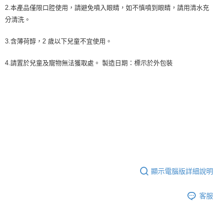
2.本產品僅限口腔使用，請避免噴入眼睛，如不慎噴到眼睛，請用清水充
分清洗。
3.含薄荷醇，2 歲以下兒童不宜使用。
4.請置於兒童及寵物無法獲取處。 製造日期：標示於外包裝
顯示電腦版詳細說明
客服