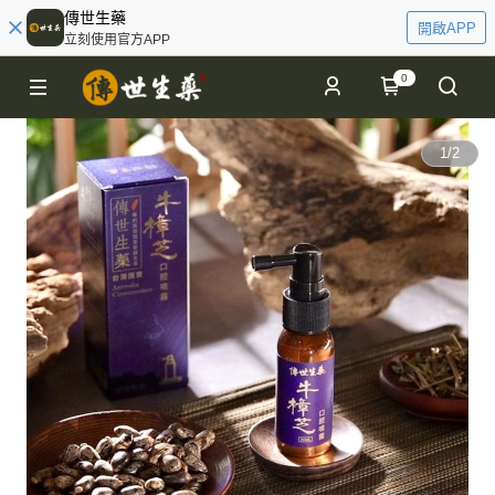
傳世生藥
開啟APP
立刻使用官方APP
0
1
/
2