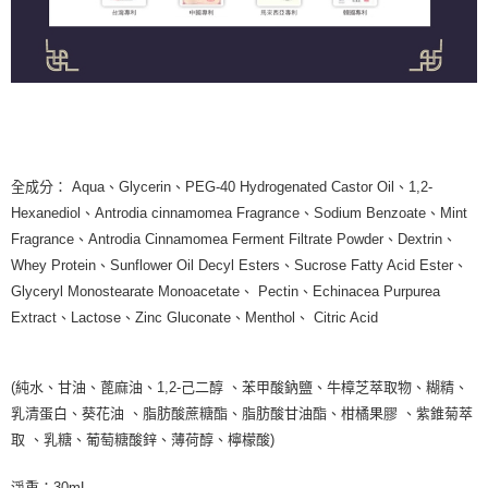
全成分： Aqua、Glycerin、PEG-40 Hydrogenated Castor Oil、1,2-
Hexanediol、Antrodia cinnamomea Fragrance、Sodium Benzoate、Mint
Fragrance、Antrodia Cinnamomea Ferment Filtrate Powder、Dextrin、
Whey Protein、Sunflower Oil Decyl Esters、Sucrose Fatty Acid Ester、
Glyceryl Monostearate Monoacetate、 Pectin、Echinacea Purpurea
Extract、Lactose、Zinc Gluconate、Menthol、 Citric Acid
(純水、甘油、蓖麻油、1,2-己二醇 、苯甲酸鈉鹽、牛樟芝萃取物、糊精、
乳清蛋白、葵花油 、脂肪酸蔗糖酯、脂肪酸甘油酯、柑橘果膠 、紫錐菊萃
取 、乳糖、葡萄糖酸鋅、薄荷醇、檸檬酸)
淨重：30mL