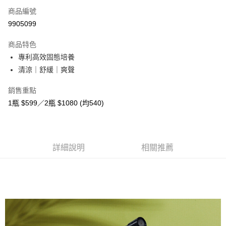
商品編號
超商取貨付款
9905099
LINE Pay
商品特色
Apple Pay
專利高效固態培養
清涼｜舒緩｜爽聲
悠遊付
銷售重點
大哥付你分期
1瓶 $599／2瓶 $1080 (均540)
相關說明
【大哥付你分期使用說明】
ATM付款
1.本服務由台灣大哥大提供，台灣大哥大用戶可立即使用無須另外申請。
2.付款方式選擇「大哥付你分期」，訂單成立後會自動跳轉到大哥付的交易
貨到付款
流程，驗證手機門號後，選擇欲分期的期數、繳款截止日，確認付款後即完
詳細說明
相關推薦
成交易。
3.實際核准額度、可分期數及費用金額請依後續交易確認頁面所載為準。
運送方式
4.訂單成立30分鐘內，如未前往確認交易或遇審核未通過，訂單將自動取
消。如遇「轉專審核」未通過狀況，表示未達大哥付你分期系統評分，恕無
全家取貨付款
法說明評估內容。
免運費
【繳款方式說明】
1.分期款項不併入電信帳單，「大哥付你分期」於每月結算日後寄送繳費提
付款後全家取貨
醒簡訊。
2.透過簡訊連結打開帳單後，可選擇「超商條碼／台灣大直營門市／銀行轉