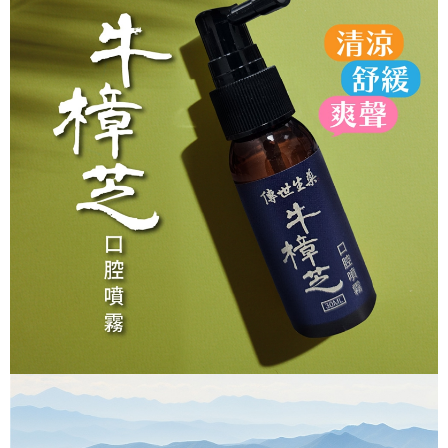
免運費
帳／街口支付／iPASS MONEY」等通路繳費。
萊爾富取貨付款
【注意事項】
免運費
1.本服務係由「台灣大哥大股份有限公司」（以下簡稱本公司）所提供，讓
用戶於交易時，得透過本服務購買商品或服務，並由商店將買賣／分期付款
買賣價金債權讓與本公司後，依約使用本公司帳單繳交帳款。
付款後萊爾富取貨
2.基於同意付款使用「大哥付你分期」之契約關係目的，商店將以您的個人
免運費
資料（包含姓名、電話或地址）提供予台灣大哥大進項蒐集、處理及利用，
由本公司與您本人進行分期帳單所需資料之確認、核對及更正。
7-11取貨付款
3.完整用戶服務條款，請詳閱以下連結：
https://oppay.tw/userRule
免運費
付款後7-11取貨
免運費
宅配
免運費
貨到付款
免運費