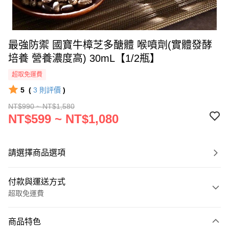
最強防禦 國寶牛樟芝多醣體 喉噴劑(實體發酵
培養 營養濃度高) 30mL【1/2瓶】
超取免運費
5
(
3
則評價
)
NT$990 ~ NT$1,580
NT$599 ~ NT$1,080
請選擇商品選項
付款與運送方式
超取免運費
付款方式
商品特色
信用卡一次付款